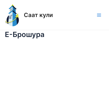
Skip
to
Саат кули
content
Main
Men
Е-Брошура